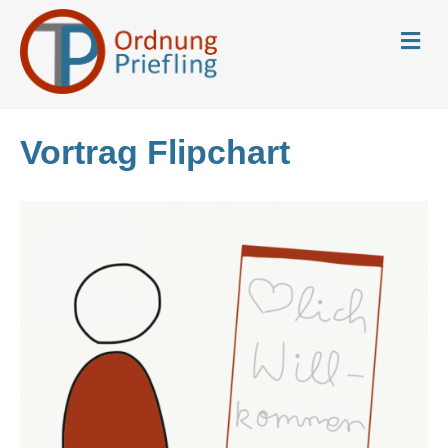
N
a
v
i
g
a
Vortrag Flipchart
t
i
o
n