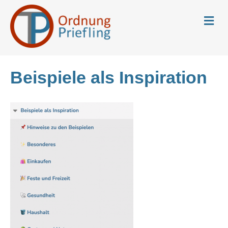
N
a
v
i
g
a
Beispiele als Inspiration
t
i
o
n