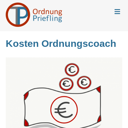
N
a
v
i
g
a
Kosten Ordnungscoach
t
i
o
n