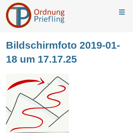
N
a
v
i
g
a
Bildschirmfoto 2019-01-
t
i
o
18 um 17.17.25
n