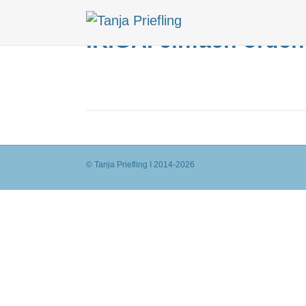
IKIGAI einfach orden
© Tanja Priefling I 2014-2026