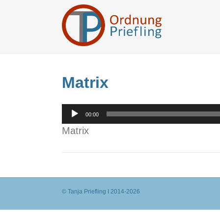
Matrix
Audio-
00:00
Player
Matrix
© Tanja Priefling I 2014-2026