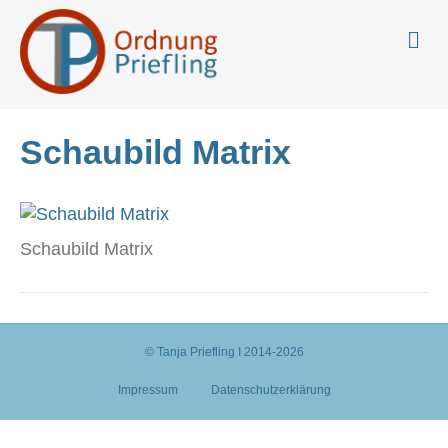
N
a
v
i
g
a
Schaubild Matrix
t
i
o
n
Schaubild Matrix
© Tanja Priefling I 2014-2026
Impressum
Datenschutzerklärung