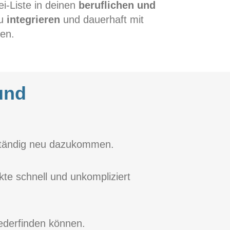
ei-Liste in deinen
beruflichen und
u
integrieren
und dauerhaft mit
en.
und
g ständig neu dazukommen.
te schnell und unkompliziert
ederfinden können.