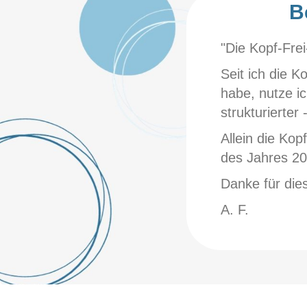
B
ben!
"Die Kopf-Frei
 und alle Videos eingehend studiert
Seit ich die K
ser kurzen Zeit effizienter und
habe, nutze ic
!
strukturierter 
u haben ist mein Ordnungshighlight
Allein die Kop
rgendwie im Kopf ...
des Jahres 20
Danke für diese
A. F.