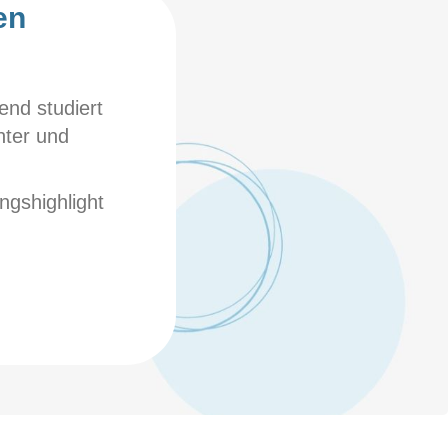
en
"Die Kopf-Frei-Liste revolutioniert m
end studiert
Seit ich die Kopf-Frei-Liste kenneng
nter und
habe, nutze ich sie und bin schon na
strukturierter - und mein Kopf ist viel
ngshighlight
Allein die Kopf-Frei-Liste kennengel
des Jahres 2022 - denn Ordnung beg
Danke für dieses tolle Tool, Tanja!!!"
A. F.