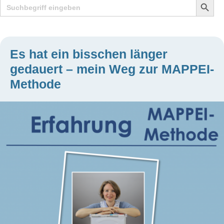
Search
Searc
for:
Butto
Es hat ein bisschen länger
gedauert – mein Weg zur MAPPEI-
Methode